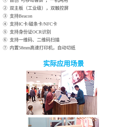
① 首创“可移动客屏”，一机两用
② 双主板（工业级），双触控屏
③ 支持Beacon
④ 支持IC卡/磁条卡/NFC卡
⑤ 支持身份证OCR识别
⑥ 支持一维码、二维码扫描
⑦ 内置58mm高速打印机，自动切纸
实际应用场景