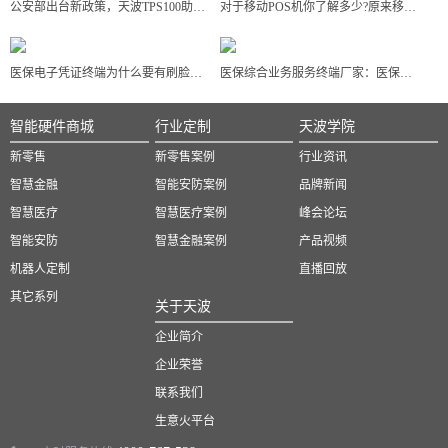
公安部出台新政策，天波TPS100助力落实身份证指纹核验应用
对于移动POS机你了解多少?原来移动POS机可以这样区分
医保电子凭证终端为什么要有刷脸支付功能？
医保综合业务服务终端厂家：医保体系升级需要科技赋能
智能硬件商城
行业定制
天波学院
新零售
新零售案例
行业资讯
智慧金融
智能安防案例
品牌新闻
智慧医疗
智慧医疗案例
峰会论坛
智能安防
智慧金融案例
产品视频
机器人定制
直播回放
其它系列
关于天波
企业简介
企业荣誉
联系我们
生意火平台